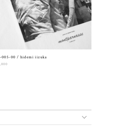
-005-00 / hidemi iizuka
,800