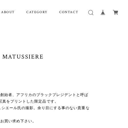
ABOUT
CATEGORY
CONTACT
rd MATUSSIERE
の創始者、アフリカのブラックプレジデントと呼ば
uti の写真をプリントした限定品です。
ュシエール氏の撮影。余り目にする事のない貴重な
にお買い求め下さい。