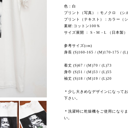
色：白
プリント（写真）：モノクロ (シ
プリント（テキスト）：カラー（
素材:コットン100％
サイズ展開 ： S - M - L （日本製）
参考サイズ(cm)
身長 (S)160-165 / (M)170-175 / (L
着丈 (S)67 / (M)70 / (L)73
身巾 (S)51 / (M)53 / (L)55
袖丈 (S)18 / (M)19 / (L)20
＊少し大きめなデザインになって
下さい。
＊洗濯時に乾燥機をご使用になり
い。