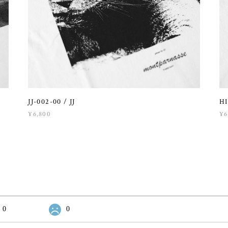
JJ-002-00 / JJ
HI
¥6,800
¥6
0
0